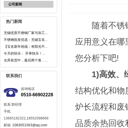
公司新闻
热门新闻
随着不锈钢
无锡优质不锈钢厂家与加工...
应用意义在哪
不锈钢批发优选：无锡宝名...
【宝名新年祝福：有阳光不...
今天的快乐： 开单快乐！...
您分析下吧!
仓库装货中，最后两个卷，...
1)高效
联系我们
结构优化和物
咨询电话
0510-66902228
炉长流程和废
联系:郭经理
手机:
13665182322,18552098666
品质余热回收
邮箱:
1083051563@qq.com