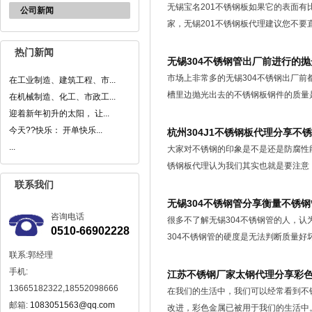
无锡宝名201不锈钢板如果它的表面
公司新闻
家，无锡201不锈钢板代理建议您不要直
热门新闻
无锡304不锈钢管出厂前进行的
市场上非常多的无锡304不锈钢出厂
在工业制造、建筑工程、市...
槽里边抛光出去的不锈钢板钢件的质量是不
在机械制造、化工、市政工...
迎着新年初升的太阳， 让...
今天??快乐： 开单快乐...
杭州304J1不锈钢板代理分享不
...
大家对不锈钢的印象是不是还是防腐性
锈钢板代理认为我们其实也就是要注意，就
联系我们
无锡304不锈钢管分享衡量不锈
咨询电话
很多不了解无锡304不锈钢管的人，认
0510-66902228
304不锈钢管的硬度是无法判断质量好坏的
联系:郭经理
手机:
江苏不锈钢厂家太钢代理分享彩
13665182322,18552098666
在我们的生活中，我们可以经常看到不
邮箱:
1083051563@qq.com
改进，彩色金属已被用于我们的生活中。